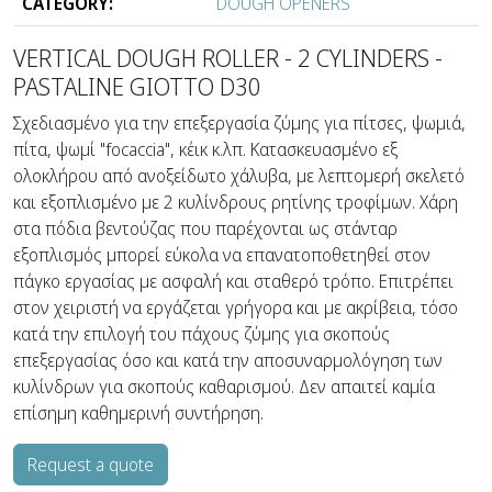
CATEGORY:
DOUGH OPENERS
VERTICAL DOUGH ROLLER - 2 CYLINDERS -
PASTALINE GIOTTO D30
Σχεδιασμένο για την επεξεργασία ζύμης για πίτσες, ψωμιά,
πίτα, ψωμί "focaccia", κέικ κ.λπ. Κατασκευασμένο εξ
ολοκλήρου από ανοξείδωτο χάλυβα, με λεπτομερή σκελετό
και εξοπλισμένο με 2 κυλίνδρους ρητίνης τροφίμων. Χάρη
στα πόδια βεντούζας που παρέχονται ως στάνταρ
εξοπλισμός μπορεί εύκολα να επανατοποθετηθεί στον
πάγκο εργασίας με ασφαλή και σταθερό τρόπο. Επιτρέπει
στον χειριστή να εργάζεται γρήγορα και με ακρίβεια, τόσο
κατά την επιλογή του πάχους ζύμης για σκοπούς
επεξεργασίας όσο και κατά την αποσυναρμολόγηση των
κυλίνδρων για σκοπούς καθαρισμού. Δεν απαιτεί καμία
επίσημη καθημερινή συντήρηση.
Request a quote