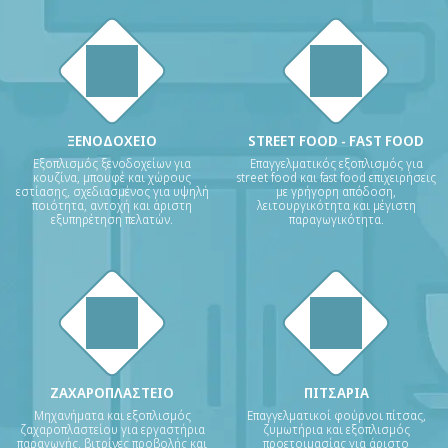
ΞΕΝΟΔΟΧΕΙΟ
STREET FOOD - FAST FOOD
Εξοπλισμός ξενοδοχείων για
Επαγγελματικός εξοπλισμός για
κουζίνα, μπουφέ και χώρους
street food και fast food επιχειρήσεις
εστίασης, σχεδιασμένος για υψηλή
με γρήγορη απόδοση,
ποιότητα, αντοχή και άριστη
λειτουργικότητα και μέγιστη
εξυπηρέτηση πελατών.
παραγωγικότητα.
ΖΑΧΑΡΟΠΛΑΣΤΕΙΟ
ΠΙΤΣΑΡΙΑ
Μηχανήματα και εξοπλισμός
Επαγγελματικοί φούρνοι πίτσας,
ζαχαροπλαστείου για εργαστήρια
ζυμωτήρια και εξοπλισμός
παραγωγής, βιτρίνες προβολής και
προετοιμασίας για άριστο