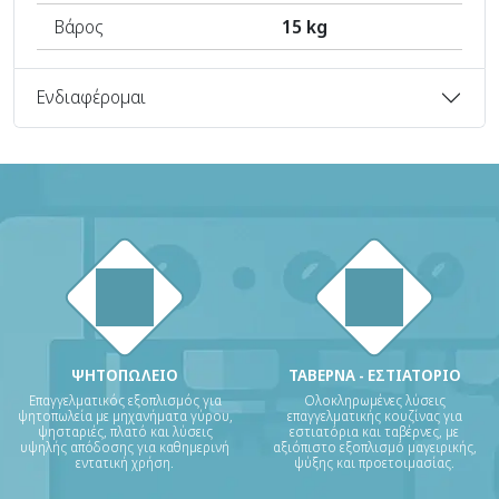
Βάρος
15 kg
Ενδιαφέρομαι
ΨΗΤΟΠΩΛΕΙΟ
ΤΑΒΕΡΝΑ - ΕΣΤΙΑΤΟΡΙΟ
Επαγγελματικός εξοπλισμός για
Ολοκληρωμένες λύσεις
ψητοπωλεία με μηχανήματα γύρου,
επαγγελματικής κουζίνας για
ψησταριές, πλατό και λύσεις
εστιατόρια και ταβέρνες, με
υψηλής απόδοσης για καθημερινή
αξιόπιστο εξοπλισμό μαγειρικής,
εντατική χρήση.
ψύξης και προετοιμασίας.