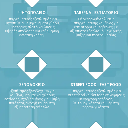
ΨΗΤΟΠΩΛΕΙΟ
ΤΑΒΕΡΝΑ - ΕΣΤΙΑΤΟΡΙΟ
Επαγγελματικός εξοπλισμός για
Ολοκληρωμένες λύσεις
ψητοπωλεία με μηχανήματα γύρου,
επαγγελματικής κουζίνας για
ψησταριές, πλατό και λύσεις
εστιατόρια και ταβέρνες, με
υψηλής απόδοσης για καθημερινή
αξιόπιστο εξοπλισμό μαγειρικής,
εντατική χρήση.
ψύξης και προετοιμασίας.
ΞΕΝΟΔΟΧΕΙΟ
STREET FOOD - FAST FOOD
Εξοπλισμός ξενοδοχείων για
Επαγγελματικός εξοπλισμός για
κουζίνα, μπουφέ και χώρους
street food και fast food επιχειρήσεις
εστίασης, σχεδιασμένος για υψηλή
με γρήγορη απόδοση,
ποιότητα, αντοχή και άριστη
λειτουργικότητα και μέγιστη
εξυπηρέτηση πελατών.
παραγωγικότητα.