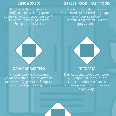
ΞΕΝΟΔΟΧΕΙΟ
STREET FOOD - FAST FOOD
Εξοπλισμός ξενοδοχείων για
Επαγγελματικός εξοπλισμός για
κουζίνα, μπουφέ και χώρους
street food και fast food επιχειρήσεις
εστίασης, σχεδιασμένος για υψηλή
με γρήγορη απόδοση,
ποιότητα, αντοχή και άριστη
λειτουργικότητα και μέγιστη
εξυπηρέτηση πελατών.
παραγωγικότητα.
ΖΑΧΑΡΟΠΛΑΣΤΕΙΟ
ΠΙΤΣΑΡΙΑ
Μηχανήματα και εξοπλισμός
Επαγγελματικοί φούρνοι πίτσας,
ζαχαροπλαστείου για εργαστήρια
ζυμωτήρια και εξοπλισμός
παραγωγής, βιτρίνες προβολής και
προετοιμασίας για άριστο
ιδανικές συνθήκες συντήρησης.
αποτέλεσμα και υψηλή απόδοση
παραγωγής.