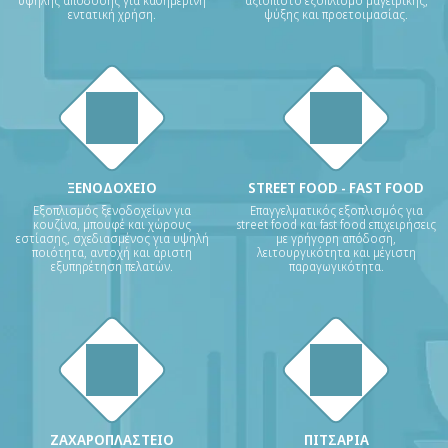
υψηλής απόδοσης για καθημερινή
αξιόπιστο εξοπλισμό μαγειρικής,
εντατική χρήση.
ψύξης και προετοιμασίας.
ΞΕΝΟΔΟΧΕΙΟ
STREET FOOD - FAST FOOD
Εξοπλισμός ξενοδοχείων για
Επαγγελματικός εξοπλισμός για
κουζίνα, μπουφέ και χώρους
street food και fast food επιχειρήσεις
εστίασης, σχεδιασμένος για υψηλή
με γρήγορη απόδοση,
ποιότητα, αντοχή και άριστη
λειτουργικότητα και μέγιστη
εξυπηρέτηση πελατών.
παραγωγικότητα.
ΖΑΧΑΡΟΠΛΑΣΤΕΙΟ
ΠΙΤΣΑΡΙΑ