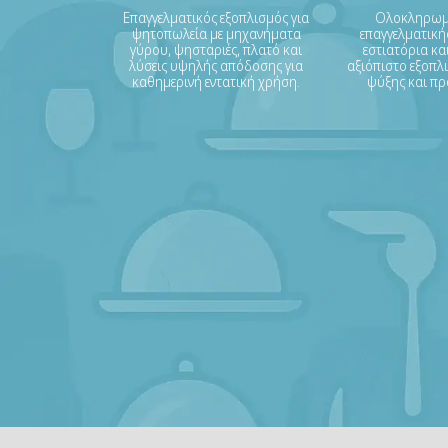
Επαγγελματικός εξοπλισμός για
Ολοκληρωμέ
ψητοπωλεία με μηχανήματα
επαγγελματικής
γύρου, ψησταριές, πλατό και
εστιατόρια και
λύσεις υψηλής απόδοσης για
αξιόπιστο εξοπλι
καθημερινή εντατική χρήση.
ψύξης και πρ