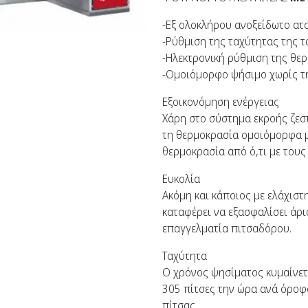
-Εξ ολοκλήρου ανοξείδωτο ατσ
-Ρύθμιση της ταχύτητας της τ
-Ηλεκτρονική ρύθμιση της θε
-Ομοιόμορφο ψήσιμο χωρίς τη
Εξοικονόμηση ενέργειας
Χάρη στο σύστημα εκροής ζεστ
τη θερμοκρασία ομοιόμορφα 
θερμοκρασία από ό,τι με του
Ευκολία
Ακόμη και κάποιος με ελάχιστ
καταφέρει να εξασφαλίσει άρ
επαγγελματία πιτσαδόρου.
Ταχύτητα
Ο χρόνος ψησίματος κυμαίνετα
305 πίτσες την ώρα ανά όροφο
πίτσας.