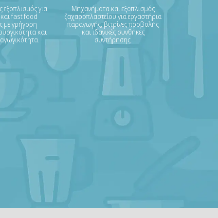
ς εξοπλισμός για
Μηχανήματα και εξοπλισμός
 και fast food
ζαχαροπλαστείου για εργαστήρια
ις με γρήγορη
παραγωγής, βιτρίνες προβολής
ουργικότητα και
και ιδανικές συνθήκες
ραγωγικότητα.
συντήρησης.