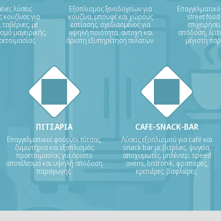
νες λύσεις
Εξοπλισμός ξενοδοχείων για
Επαγγελματικό
 κουζίνας για
κουζίνα, μπουφέ και χώρους
street food
 ταβέρνες, με
εστίασης, σχεδιασμένος για
επιχειρήσε
σμό μαγειρικής,
υψηλή ποιότητα, αντοχή και
απόδοση, λειτ
οετοιμασίας.
άριστη εξυπηρέτηση πελατών.
μέγιστη πα
ΠΙΤΣΑΡΙΑ
CAFE-SNACK-BAR
Επαγγελματικοί φούρνοι πίτσας,
Λύσεις εξοπλισμού για café και
ζυμωτήρια και εξοπλισμός
snack bar με βιτρίνες, ψυγεία,
προετοιμασίας για άριστο
αποχυμωτές, μπλέντερ, speed
αποτέλεσμα και υψηλή απόδοση
ovens, bistronik, φραπιερες,
παραγωγής.
κρεπιέρες, βαφλιέρες.