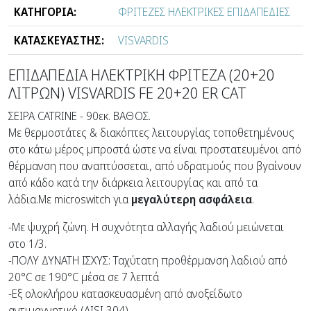
ΚΑΤΗΓΟΡΙΑ:
ΦΡΙΤΕΖΕΣ ΗΛΕΚΤΡΙΚΕΣ ΕΠΙΔΑΠΕΔΙΕΣ
ΚΑΤΑΣΚΕΥΑΣΤΗΣ:
VISVARDIS
ΕΠΙΔΑΠΕΔΙΑ ΗΛΕΚΤΡΙΚΗ ΦΡΙΤΕΖΑ (20+20
ΛΙΤΡΩΝ) VISVARDIS FE 20+20 ER CAT
ΣΕΙΡΑ CATRINE - 90εκ. ΒΑΘΟΣ.
Με θερμοστάτες & διακόπτες λειτουργίας τοποθετημένους
στο κάτω μέρος μπροστά ώστε να είναι προστατευμένοι από
θέρμανση που αναπτύσσεται, από υδρατμούς που βγαίνουν
από κάδο κατά την διάρκεια λειτουργίας και από τα
λάδια.Με microswitch για
μεγαλύτερη ασφάλεια
.
-Με ψυχρή ζώνη. Η συχνότητα αλλαγής λαδιού μειώνεται
στο 1/3.
-ΠΟΛΥ ΔΥΝΑΤΗ ΙΣΧΥΣ: Ταχύτατη προθέρμανση λαδιού από
20°C σε 190°C μέσα σε 7 λεπτά
-Εξ ολοκλήρου κατασκευασμένη από ανοξείδωτο
αντιμαγνητικό (ΑΙSI 304).