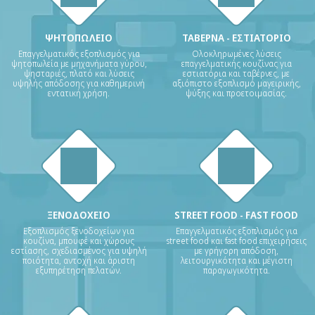
ΨΗΤΟΠΩΛΕΙΟ
ΤΑΒΕΡΝΑ - ΕΣΤΙΑΤΟΡΙΟ
Επαγγελματικός εξοπλισμός για
Ολοκληρωμένες λύσεις
ψητοπωλεία με μηχανήματα γύρου,
επαγγελματικής κουζίνας για
ψησταριές, πλατό και λύσεις
εστιατόρια και ταβέρνες, με
υψηλής απόδοσης για καθημερινή
αξιόπιστο εξοπλισμό μαγειρικής,
εντατική χρήση.
ψύξης και προετοιμασίας.
ΞΕΝΟΔΟΧΕΙΟ
STREET FOOD - FAST FOOD
Εξοπλισμός ξενοδοχείων για
Επαγγελματικός εξοπλισμός για
κουζίνα, μπουφέ και χώρους
street food και fast food επιχειρήσεις
εστίασης, σχεδιασμένος για υψηλή
με γρήγορη απόδοση,
ποιότητα, αντοχή και άριστη
λειτουργικότητα και μέγιστη
εξυπηρέτηση πελατών.
παραγωγικότητα.