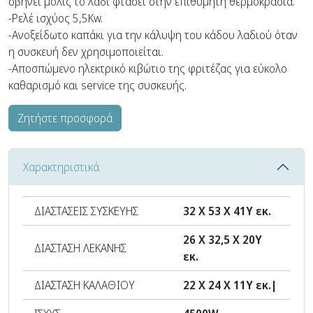
σβήνει μόλις το λάδι φτάσει στην επιθυμητή θερμοκρασία.
-Ρελέ ισχύος 5,5Kw.
-Ανοξείδωτο καπάκι για την κάλυψη του κάδου λαδιού όταν
η συσκευή δεν χρησιμοποιείται.
-Αποσπώμενο ηλεκτρικό κιβώτιο της φριτέζας για εύκολο
καθαρισμό και service της συσκευής.
Ζητήστε προσφορά
Χαρακτηριστικά
ΔΙΑΣΤΑΣΕΙΣ ΣΥΣΚΕΥΗΣ
32 Χ 53 Χ 41Υ εκ.
26 Χ 32,5 Χ 20Υ
ΔΙΑΣΤΑΣH ΛΕΚΑΝΗΣ
εκ.
ΔΙΑΣΤΑΣH ΚΑΛΑΘΙΟΥ
22 Χ 24 Χ 11Υ εκ.|