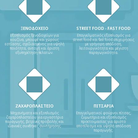
ΞΕΝΟΔΟΧΕΙΟ
STREET FOOD - FAST FOOD
Εξοπλισμός ξενοδοχείων για
Επαγγελματικός εξοπλισμός για
κουζίνα, μπουφέ και χώρους
street food και fast food επιχειρήσεις
εστίασης, σχεδιασμένος για υψηλή
με γρήγορη απόδοση,
ποιότητα, αντοχή και άριστη
λειτουργικότητα και μέγιστη
εξυπηρέτηση πελατών.
παραγωγικότητα.
ΖΑΧΑΡΟΠΛΑΣΤΕΙΟ
ΠΙΤΣΑΡΙΑ
Μηχανήματα και εξοπλισμός
Επαγγελματικοί φούρνοι πίτσας,
ζαχαροπλαστείου για εργαστήρια
ζυμωτήρια και εξοπλισμός
παραγωγής, βιτρίνες προβολής και
προετοιμασίας για άριστο
ιδανικές συνθήκες συντήρησης.
αποτέλεσμα και υψηλή απόδοση
παραγωγής.