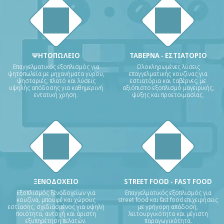
ΨΗΤΟΠΩΛΕΙΟ
ΤΑΒΕΡΝΑ - ΕΣΤΙΑΤΟΡΙΟ
Επαγγελματικός εξοπλισμός για
Ολοκληρωμένες λύσεις
ψητοπωλεία με μηχανήματα γύρου,
επαγγελματικής κουζίνας για
ψησταριές, πλατό και λύσεις
εστιατόρια και ταβέρνες, με
υψηλής απόδοσης για καθημερινή
αξιόπιστο εξοπλισμό μαγειρικής,
εντατική χρήση.
ψύξης και προετοιμασίας.
ΞΕΝΟΔΟΧΕΙΟ
STREET FOOD - FAST FOOD
Εξοπλισμός ξενοδοχείων για
Επαγγελματικός εξοπλισμός για
κουζίνα, μπουφέ και χώρους
street food και fast food επιχειρήσεις
εστίασης, σχεδιασμένος για υψηλή
με γρήγορη απόδοση,
ποιότητα, αντοχή και άριστη
λειτουργικότητα και μέγιστη
εξυπηρέτηση πελατών.
παραγωγικότητα.