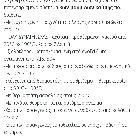
Μεγάλη οικονομία ενέργειας πάνω από 45% χάρη στο
πατενταρισμένο σύστημα
3ων βαθμίδων καύσης
που
διαθέτει.
-Με ψυχρή ζώνη. Η συχνότητα αλλαγής λαδιού μειώνεται
στο 1/3.
-ΠΟΛΥ ΔΥΝΑΤΗ ΙΣΧΥΣ: Ταχύτατη προθέρμανση λαδιού από
20°C σε 190°C μέσα σε 7 λεπτά
-Εξ ολοκλήρου κατασκευασμένη από ανοξείδωτο
αντιμαγνητικό (ΑΙSI 304).
-Με πρεσσαριστούς κάδους από ανοξείδωτο αντιμαγνητικό
18/10 ΑISI 304.
-Ελέγχεται από θερμοστάτη με ρυθμιζόμενη θερμοκρασία
από 50°C - 190°C.
-Με θερμοστάτη ασφαλείας στους 230°C.
-Με πιλότο, θερμοκόπια και αυτόματο άναμμα.
-Κατόπιν παραγγελίας μπορεί να συνοδεύεται από καλάθια
1/2 Χ 2
-Κατόπιν παραγγελίας τοποθετείται σε ανοιχτή βάση ή σε
ερμάριο.