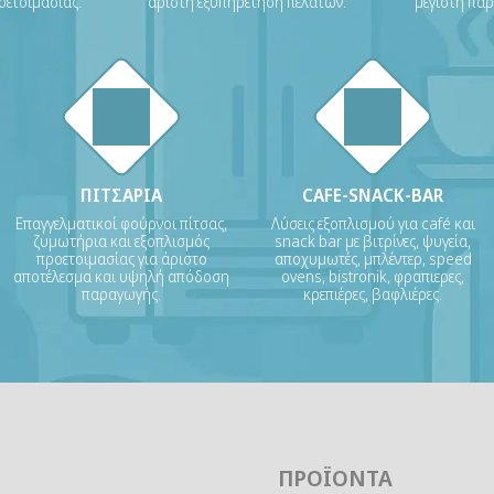
οετοιμασίας.
άριστη εξυπηρέτηση πελατών.
μέγιστη πα
ΠΙΤΣΑΡΙΑ
CAFE-SNACK-BAR
Επαγγελματικοί φούρνοι πίτσας,
Λύσεις εξοπλισμού για café και
ζυμωτήρια και εξοπλισμός
snack bar με βιτρίνες, ψυγεία,
προετοιμασίας για άριστο
αποχυμωτές, μπλέντερ, speed
αποτέλεσμα και υψηλή απόδοση
ovens, bistronik, φραπιερες,
παραγωγής.
κρεπιέρες, βαφλιέρες.
ΠΡΟΪΌΝΤΑ