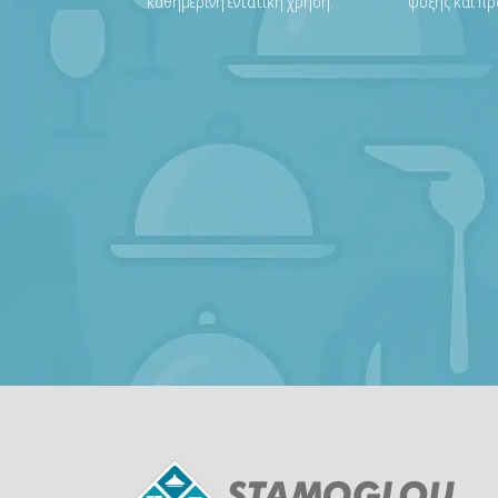
καθημερινή εντατική χρήση.
ψύξης και πρ