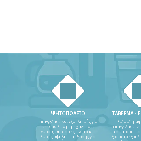
ΨΗΤΟΠΩΛΕΙΟ
ΤΑΒΕΡΝΑ - 
Επαγγελματικός εξοπλισμός για
Ολοκληρωμέ
ψητοπωλεία με μηχανήματα
επαγγελματικής
γύρου, ψησταριές, πλατό και
εστιατόρια και
λύσεις υψηλής απόδοσης για
αξιόπιστο εξοπλι