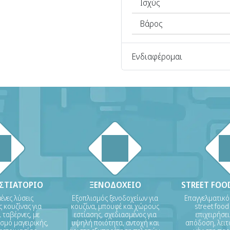
Ισχύς
Βάρος
Ενδιαφέρομαι
ΕΣΤΙΑΤΟΡΙΟ
ΞΕΝΟΔΟΧΕΙΟ
STREET FOOD
νες λύσεις
Εξοπλισμός ξενοδοχείων για
Επαγγελματικό
 κουζίνας για
κουζίνα, μπουφέ και χώρους
street food
 ταβέρνες, με
εστίασης, σχεδιασμένος για
επιχειρήσε
σμό μαγειρικής,
υψηλή ποιότητα, αντοχή και
απόδοση, λειτ