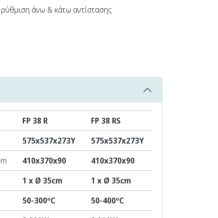
ή ρύθμιση άνω & κάτω αντίστασης
FP 38 R
FP 38 RS
575x537x273Υ
575x537x273Υ
mm
410x370x90
410x370x90
1 x Ø 35cm
1 x Ø 35cm
50-300ºC
50-400ºC