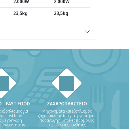
2.000W
2.000W
23,5kg
23,5kg
 - FAST FOOD
ΖΑΧΑΡΟΠΛΑΣΤΕΙΟ
ς εξοπλισμός για
Μηχανήματα και εξοπλισμός
 και fast food
ζαχαροπλαστείου για εργαστήρια
ις με γρήγορη
παραγωγής, βιτρίνες προβολής
ουργικότητα και
και ιδανικές συνθήκες