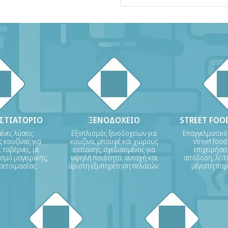
ΕΣΤΙΑΤΟΡΙΟ
ΞΕΝΟΔΟΧΕΙΟ
STREET FOOD
νες λύσεις
Εξοπλισμός ξενοδοχείων για
Επαγγελματικό
 κουζίνας για
κουζίνα, μπουφέ και χώρους
street food
 ταβέρνες, με
εστίασης, σχεδιασμένος για
επιχειρήσε
σμό μαγειρικής,
υψηλή ποιότητα, αντοχή και
απόδοση, λειτ
οετοιμασίας.
άριστη εξυπηρέτηση πελατών.
μέγιστη πα