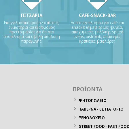
ΠΙΤΣΑΡΙΑ
CAFE-SNACK-BAR
Επαγγελματικοί φούρνοι πίτσας,
Λύσεις εξοπλισμού για café και
ζυμωτήρια και εξοπλισμός
snack bar με βιτρίνες, ψυγεία,
προετοιμασίας για άριστο
αποχυμωτές, μπλέντερ, speed
αποτέλεσμα και υψηλή απόδοση
ovens, bistronik, φραπιερες,
παραγωγής.
κρεπιέρες, βαφλιέρες.
ΠΡΟΪΌΝΤΑ
ΨΗΤΟΠΩΛΕΙΟ
ΤΑΒΕΡΝΑ - ΕΣΤΙΑΤΟΡΙΟ
ΞΕΝΟΔΟΧΕΙΟ
STREET FOOD - FAST FOO