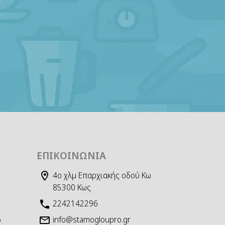
ΕΠΙΚΟΙΝΩΝΊΑ
4ο χλμ Επαρχιακής οδού Κω
85300 Κως
2242142296
info@stamogloupro.gr
D