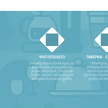
ΨΗΤΟΠΩΛΕΙΟ
ΤΑΒΕΡΝΑ - 
Επαγγελματικός εξοπλισμός για
Ολοκληρωμέ
ψητοπωλεία με μηχανήματα
επαγγελματικής
γύρου, ψησταριές, πλατό και
εστιατόρια και
λύσεις υψηλής απόδοσης για
αξιόπιστο εξοπλι
καθημερινή εντατική χρήση.
ψύξης και πρ