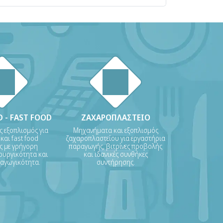
 - FAST FOOD
ΖΑΧΑΡΟΠΛΑΣΤΕΙΟ
ς εξοπλισμός για
Μηχανήματα και εξοπλισμός
 και fast food
ζαχαροπλαστείου για εργαστήρια
ις με γρήγορη
παραγωγής, βιτρίνες προβολής
ουργικότητα και
και ιδανικές συνθήκες
ραγωγικότητα.
συντήρησης.