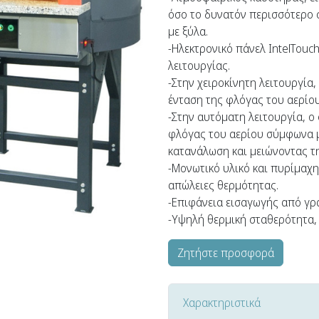
όσο το δυνατόν περισσότερο 
με ξύλα.
-Ηλεκτρονικό πάνελ IntelTouc
λειτουργίας.
-Στην χειροκίνητη λειτουργία,
ένταση της φλόγας του αερίου
-Στην αυτόματη λειτουργία, ο
φλόγας του αερίου σύμφωνα μ
κατανάλωση και μειώνοντας τ
-Μονωτικό υλικό και πυρίμαχ
απώλειες θερμότητας.
-Επιφάνεια εισαγωγής από γρα
-Υψηλή θερμική σταθερότητα, 
Ζητήστε προσφορά
Χαρακτηριστικά