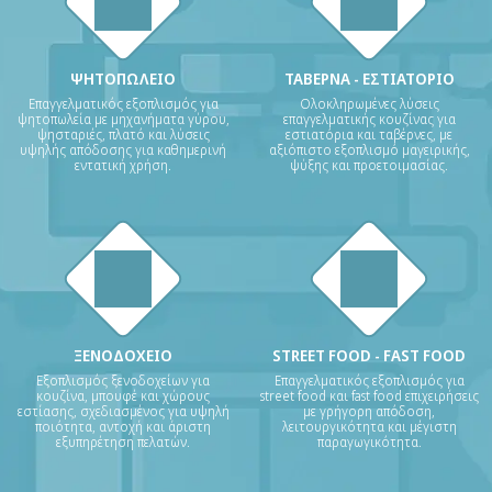
ΨΗΤΟΠΩΛΕΙΟ
ΤΑΒΕΡΝΑ - ΕΣΤΙΑΤΟΡΙΟ
Επαγγελματικός εξοπλισμός για
Ολοκληρωμένες λύσεις
ψητοπωλεία με μηχανήματα γύρου,
επαγγελματικής κουζίνας για
ψησταριές, πλατό και λύσεις
εστιατόρια και ταβέρνες, με
υψηλής απόδοσης για καθημερινή
αξιόπιστο εξοπλισμό μαγειρικής,
εντατική χρήση.
ψύξης και προετοιμασίας.
ΞΕΝΟΔΟΧΕΙΟ
STREET FOOD - FAST FOOD
Εξοπλισμός ξενοδοχείων για
Επαγγελματικός εξοπλισμός για
κουζίνα, μπουφέ και χώρους
street food και fast food επιχειρήσεις
εστίασης, σχεδιασμένος για υψηλή
με γρήγορη απόδοση,
ποιότητα, αντοχή και άριστη
λειτουργικότητα και μέγιστη
εξυπηρέτηση πελατών.
παραγωγικότητα.