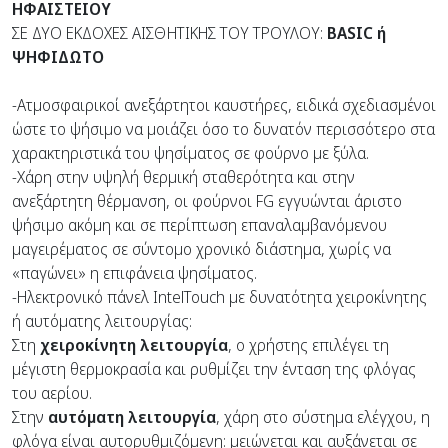
ΗΦΑΙΣΤΕΙΟΥ
ΣΕ ΔΥΟ ΕΚΔΟΧΕΣ ΑΙΣΘΗΤΙΚΗΣ ΤΟΥ ΤΡΟΥΛΟΥ:
BASIC ή
ΨΗΦΙΔΩΤΟ
-Ατμοσφαιρικοί ανεξάρτητοι καυστήρες, ειδικά σχεδιασμένοι
ώστε το ψήσιμο να μοιάζει όσο το δυνατόν περισσότερο στα
χαρακτηριστικά του ψησίματος σε φούρνο με ξύλα.
-Χάρη στην υψηλή θερμική σταθερότητα και στην
ανεξάρτητη θέρμανση, οι φούρνοι FG εγγυώνται άριστο
ψήσιμο ακόμη και σε περίπτωση επαναλαμβανόμενου
μαγειρέματος σε σύντομο χρονικό διάστημα, χωρίς να
«παγώνει» η επιφάνεια ψησίματος.
-Ηλεκτρονικό πάνελ IntelTouch με δυνατότητα χειροκίνητης
ή αυτόματης λειτουργίας:
Στη
χειροκίνητη λειτουργία
, ο χρήστης επιλέγει τη
μέγιστη θερμοκρασία και ρυθμίζει την ένταση της φλόγας
του αερίου.
Στην
αυτόματη λειτουργία
, χάρη στο σύστημα ελέγχου, η
φλόγα είναι αυτορυθμιζόμενη: μειώνεται και αυξάνεται σε