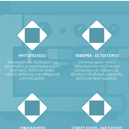
ΨΗΤΟΠΩΛΕΙΟ
ΤΑΒΕΡΝΑ - ΕΣΤΙΑΤΟΡΙΟ
Επαγγελματικός εξοπλισμός για
Ολοκληρωμένες λύσεις
ψητοπωλεία με μηχανήματα γύρου,
επαγγελματικής κουζίνας για
ψησταριές, πλατό και λύσεις
εστιατόρια και ταβέρνες, με
υψηλής απόδοσης για καθημερινή
αξιόπιστο εξοπλισμό μαγειρικής,
εντατική χρήση.
ψύξης και προετοιμασίας.
ΞΕΝΟΔΟΧΕΙΟ
STREET FOOD - FAST FOOD