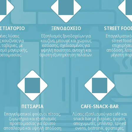
ΕΣΤΙΑΤΟΡΙΟ
ΞΕΝΟΔΟΧΕΙΟ
STREET FOOD
νες λύσεις
Εξοπλισμός ξενοδοχείων για
Επαγγελματικό
 κουζίνας για
κουζίνα, μπουφέ και χώρους
street food
 ταβέρνες, με
εστίασης, σχεδιασμένος για
επιχειρήσε
σμό μαγειρικής,
υψηλή ποιότητα, αντοχή και
απόδοση, λειτ
οετοιμασίας.
άριστη εξυπηρέτηση πελατών.
μέγιστη πα
ΠΙΤΣΑΡΙΑ
CAFE-SNACK-BAR
Επαγγελματικοί φούρνοι πίτσας,
Λύσεις εξοπλισμού για café και
ζυμωτήρια και εξοπλισμός
snack bar με βιτρίνες, ψυγεία,
προετοιμασίας για άριστο
αποχυμωτές, μπλέντερ, speed
αποτέλεσμα και υψηλή απόδοση
ovens, bistronik, φραπιερες,