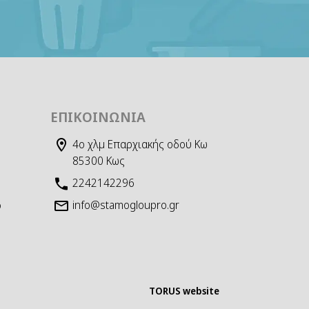
ΕΠΙΚΟΙΝΩΝΊΑ
4ο χλμ Επαρχιακής οδού Κω
85300 Κως
2242142296
info@stamogloupro.gr
D
TORUS website