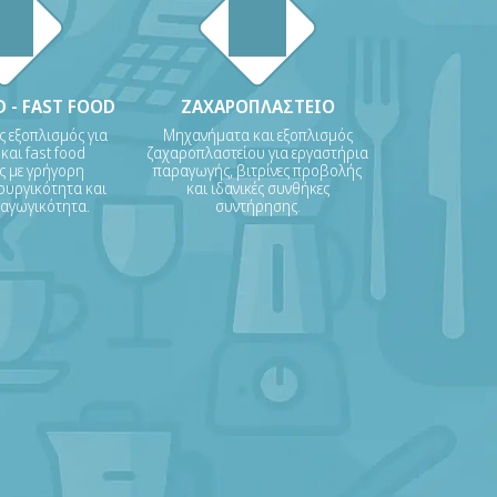
 - FAST FOOD
ΖΑΧΑΡΟΠΛΑΣΤΕΙΟ
ς εξοπλισμός για
Μηχανήματα και εξοπλισμός
 και fast food
ζαχαροπλαστείου για εργαστήρια
ις με γρήγορη
παραγωγής, βιτρίνες προβολής
ουργικότητα και
και ιδανικές συνθήκες
ραγωγικότητα.
συντήρησης.