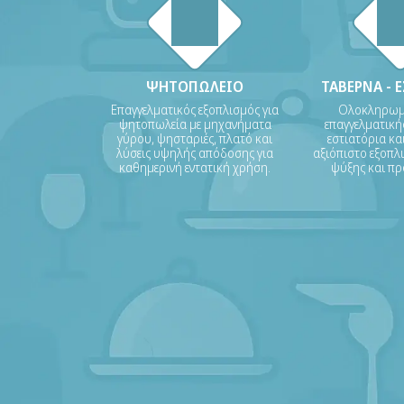
ΨΗΤΟΠΩΛΕΙΟ
ΤΑΒΕΡΝΑ - 
Επαγγελματικός εξοπλισμός για
Ολοκληρωμέ
ψητοπωλεία με μηχανήματα
επαγγελματικής
γύρου, ψησταριές, πλατό και
εστιατόρια και
λύσεις υψηλής απόδοσης για
αξιόπιστο εξοπλι
καθημερινή εντατική χρήση.
ψύξης και πρ