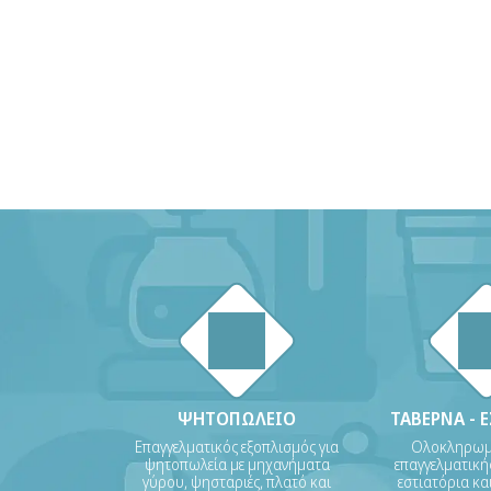
ΨΗΤΟΠΩΛΕΙΟ
ΤΑΒΕΡΝΑ - 
Επαγγελματικός εξοπλισμός για
Ολοκληρωμέ
ψητοπωλεία με μηχανήματα
επαγγελματικής
γύρου, ψησταριές, πλατό και
εστιατόρια και