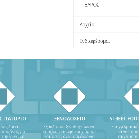
ΒΑΡΟΣ
Αρχεία
Ενδιαφέρομαι
ΕΣΤΙΑΤΟΡΙΟ
ΞΕΝΟΔΟΧΕΙΟ
STREET FOOD
νες λύσεις
Εξοπλισμός ξενοδοχείων για
Επαγγελματικό
 κουζίνας για
κουζίνα, μπουφέ και χώρους
street food
 ταβέρνες, με
εστίασης, σχεδιασμένος για
επιχειρήσε