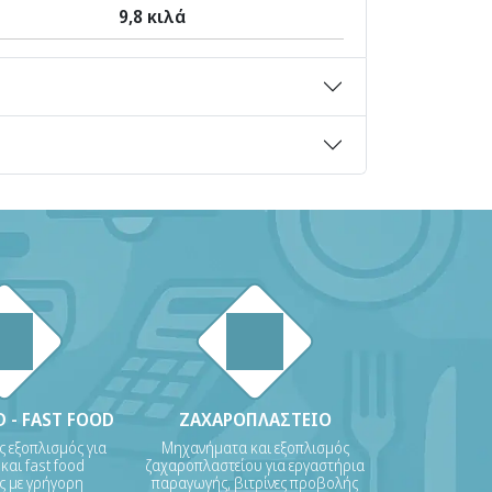
9,8 κιλά
 - FAST FOOD
ΖΑΧΑΡΟΠΛΑΣΤΕΙΟ
ς εξοπλισμός για
Μηχανήματα και εξοπλισμός
 και fast food
ζαχαροπλαστείου για εργαστήρια
ις με γρήγορη
παραγωγής, βιτρίνες προβολής