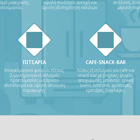
σμό μαγειρικής,
υψηλή ποιότητα, αντοχή και
απόδοση, λειτ
οετοιμασίας.
άριστη εξυπηρέτηση πελατών.
μέγιστη πα
ΠΙΤΣΑΡΙΑ
CAFE-SNACK-BAR
Επαγγελματικοί φούρνοι πίτσας,
Λύσεις εξοπλισμού για café και
ζυμωτήρια και εξοπλισμός
snack bar με βιτρίνες, ψυγεία,
προετοιμασίας για άριστο
αποχυμωτές, μπλέντερ, speed
αποτέλεσμα και υψηλή απόδοση
ovens, bistronik, φραπιερες,
παραγωγής.
κρεπιέρες, βαφλιέρες.