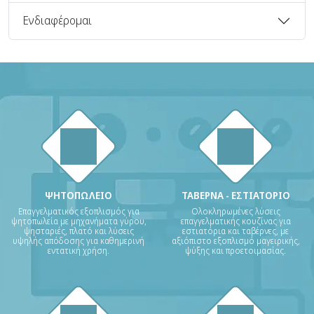
Ενδιαφέρομαι
ΨΗΤΟΠΩΛΕΙΟ
ΤΑΒΕΡΝΑ - ΕΣΤΙΑΤΟΡΙΟ
Επαγγελματικός εξοπλισμός για
Ολοκληρωμένες λύσεις
ψητοπωλεία με μηχανήματα γύρου,
επαγγελματικής κουζίνας για
ψησταριές, πλατό και λύσεις
εστιατόρια και ταβέρνες, με
υψηλής απόδοσης για καθημερινή
αξιόπιστο εξοπλισμό μαγειρικής,
εντατική χρήση.
ψύξης και προετοιμασίας.