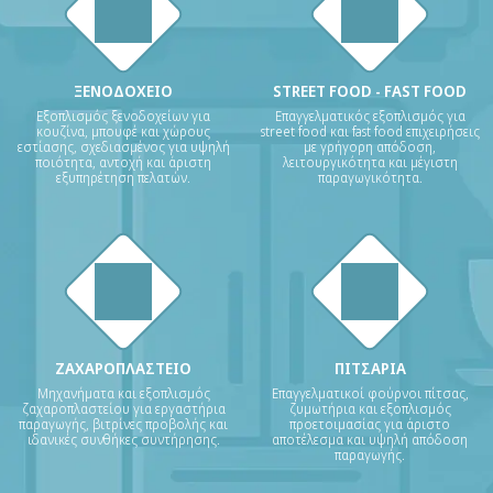
ΞΕΝΟΔΟΧΕΙΟ
STREET FOOD - FAST FOOD
Εξοπλισμός ξενοδοχείων για
Επαγγελματικός εξοπλισμός για
κουζίνα, μπουφέ και χώρους
street food και fast food επιχειρήσεις
εστίασης, σχεδιασμένος για υψηλή
με γρήγορη απόδοση,
ποιότητα, αντοχή και άριστη
λειτουργικότητα και μέγιστη
εξυπηρέτηση πελατών.
παραγωγικότητα.
ΖΑΧΑΡΟΠΛΑΣΤΕΙΟ
ΠΙΤΣΑΡΙΑ
Μηχανήματα και εξοπλισμός
Επαγγελματικοί φούρνοι πίτσας,
ζαχαροπλαστείου για εργαστήρια
ζυμωτήρια και εξοπλισμός
παραγωγής, βιτρίνες προβολής και
προετοιμασίας για άριστο
ιδανικές συνθήκες συντήρησης.
αποτέλεσμα και υψηλή απόδοση
παραγωγής.