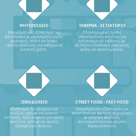
ΨΗΤΟΠΩΛΕΙΟ
ΤΑΒΕΡΝΑ - ΕΣΤΙΑΤΟΡΙΟ
Επαγγελματικός εξοπλισμός για
Ολοκληρωμένες λύσεις
ψητοπωλεία με μηχανήματα γύρου,
επαγγελματικής κουζίνας για
ψησταριές, πλατό και λύσεις
εστιατόρια και ταβέρνες, με
υψηλής απόδοσης για καθημερινή
αξιόπιστο εξοπλισμό μαγειρικής,
εντατική χρήση.
ψύξης και προετοιμασίας.
ΞΕΝΟΔΟΧΕΙΟ
STREET FOOD - FAST FOOD
Εξοπλισμός ξενοδοχείων για
Επαγγελματικός εξοπλισμός για
κουζίνα, μπουφέ και χώρους
street food και fast food επιχειρήσεις
εστίασης, σχεδιασμένος για υψηλή
με γρήγορη απόδοση,
ποιότητα, αντοχή και άριστη
λειτουργικότητα και μέγιστη
εξυπηρέτηση πελατών.
παραγωγικότητα.